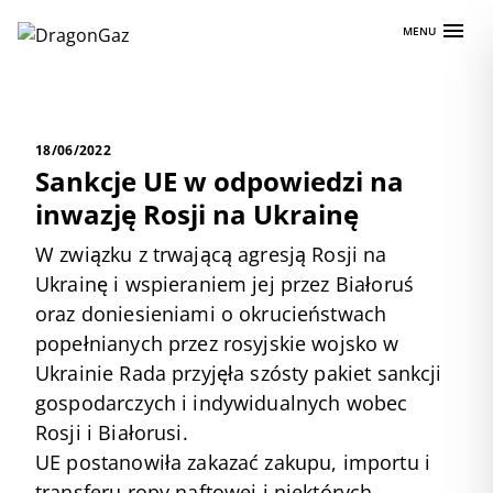
Skip
MENU
to
content
18/06/2022
Sankcje UE w odpowiedzi na
inwazję Rosji na Ukrainę
W związku z trwającą agresją Rosji na
Ukrainę i wspieraniem jej przez Białoruś
oraz doniesieniami o okrucieństwach
popełnianych przez rosyjskie wojsko w
Ukrainie Rada przyjęła szósty pakiet sankcji
gospodarczych i indywidualnych wobec
Rosji i Białorusi.
UE postanowiła zakazać zakupu, importu i
transferu ropy naftowej i niektórych