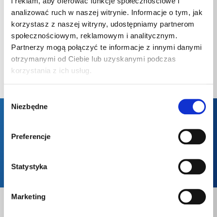
i reklam, aby oferować funkcje społecznościowe i
analizować ruch w naszej witrynie. Informacje o tym, jak
korzystasz z naszej witryny, udostępniamy partnerom
społecznościowym, reklamowym i analitycznym.
71 334 90 00
Partnerzy mogą połączyć te informacje z innymi danymi
otrzymanymi od Ciebie lub uzyskanymi podczas
korzystania z ich usług.
KONTAKT
Wybór
Niezbędne
zgody
Formularz Kontaktowy
Preferencje
Zamów gaz
Statystyka
Marketing