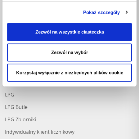
Rozwiązania
Dom
Pokaż szczegóły
LPG
Zezwól na wszystkie ciasteczka
LPG Butle
LPG Zbiorniki
Zezwól na wybór
Liczniki klient pojedyńczy i zbiorowy
Korzystaj wyłącznie z niezbędnych plików cookie
Rozwiązania
Przedsiębiorstwa
LPG
LPG Butle
LPG Zbiorniki
Indywidualny klient licznikowy